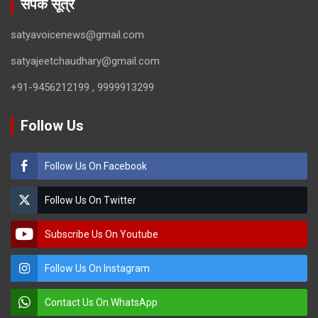
संपर्क सूत्र
satyavoicenews@gmail.com
satyajeetchaudhary@gmail.com
+91-9456212199 , 9999913299
Follow Us
Follow Us On Facebook
Follow Us On Twitter
Subscribe Us On Youtube
Follow Us On Instagram
Contact Us On WhatsApp